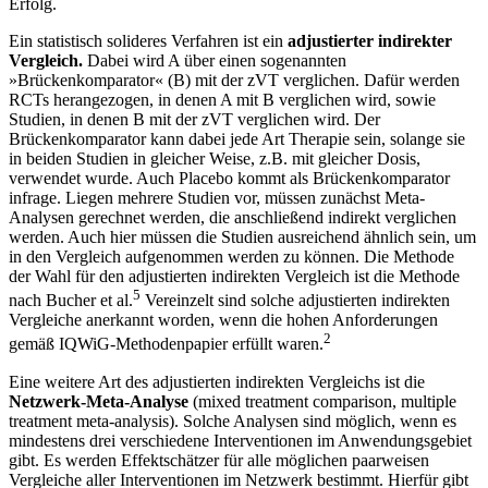
Erfolg.
Ein statistisch solideres Verfahren ist ein
adjustierter indirekter
Vergleich.
Dabei wird A über einen sogenannten
»Brückenkomparator« (B) mit der zVT verglichen. Dafür werden
RCTs herangezogen, in denen A mit B verglichen wird, sowie
Studien, in denen B mit der zVT verglichen wird. Der
Brückenkomparator kann dabei jede Art Therapie sein, solange sie
in beiden Studien in gleicher Weise, z.B. mit gleicher Dosis,
verwendet wurde. Auch Placebo kommt als Brückenkomparator
infrage. Liegen mehrere Studien vor, müssen zunächst Meta-
Analysen gerechnet werden, die anschließend indirekt verglichen
werden. Auch hier müssen die Studien ausreichend ähnlich sein, um
in den Vergleich aufgenommen werden zu können. Die Methode
der Wahl für den adjustierten indirekten Vergleich ist die Methode
5
nach Bucher et al.
Vereinzelt sind solche adjustierten indirekten
Vergleiche anerkannt worden, wenn die hohen Anforderungen
2
gemäß IQWiG-Methodenpapier erfüllt waren.
Eine weitere Art des adjustierten indirekten Vergleichs ist die
Netzwerk-Meta-Analyse
(mixed treatment comparison, multiple
treatment meta-analysis). Solche Analysen sind möglich, wenn es
mindestens drei verschiedene Interventionen im Anwendungsgebiet
gibt. Es werden Effektschätzer für alle möglichen paarweisen
Vergleiche aller Interventionen im Netzwerk bestimmt. Hierfür gibt