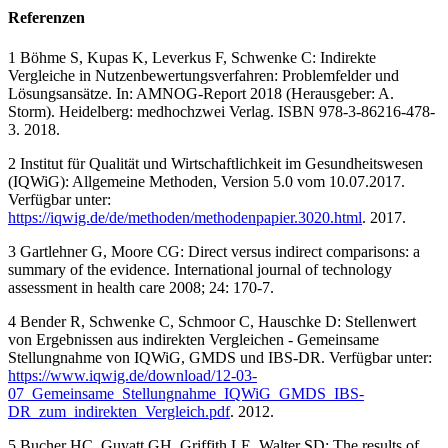
Referenzen
1 Böhme S, Kupas K, Leverkus F, Schwenke C: Indirekte
Vergleiche in Nutzenbewertungsverfahren: Problemfelder und
Lösungsansätze. In: AMNOG-Report 2018 (Herausgeber: A.
Storm). Heidelberg: medhochzwei Verlag. ISBN 978-3-86216-478-
3. 2018.
2 Institut für Qualität und Wirtschaftlichkeit im Gesundheitswesen
(IQWiG): Allgemeine Methoden, Version 5.0 vom 10.07.2017.
Verfügbar unter:
https://iqwig.de/de/methoden/methodenpapier.3020.html
. 2017.
3 Gartlehner G, Moore CG: Direct versus indirect comparisons: a
summary of the evidence. International journal of technology
assessment in health care 2008; 24: 170-7.
4 Bender R, Schwenke C, Schmoor C, Hauschke D: Stellenwert
von Ergebnissen aus indirekten Vergleichen - Gemeinsame
Stellungnahme von IQWiG, GMDS und IBS-DR. Verfügbar unter:
https://www.iqwig.de/download/12-03-
07_Gemeinsame_Stellungnahme_IQWiG_GMDS_IBS-
DR_zum_indirekten_Vergleich.pdf
. 2012.
5 Bucher HC, Guyatt GH, Griffith LE, Walter SD: The results of