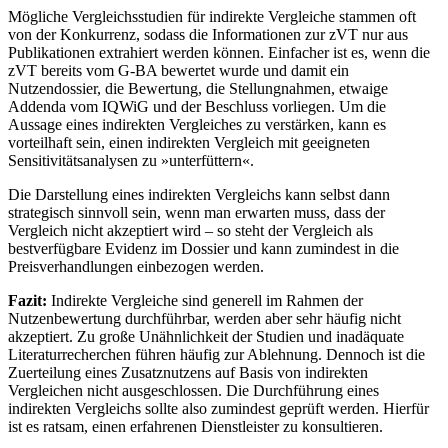
Mögliche Vergleichsstudien für indirekte Vergleiche stammen oft
von der Konkurrenz, sodass die Informationen zur zVT nur aus
Publikationen extrahiert werden können. Einfacher ist es, wenn die
zVT bereits vom G-BA bewertet wurde und damit ein
Nutzendossier, die Bewertung, die Stellungnahmen, etwaige
Addenda vom IQWiG und der Beschluss vorliegen. Um die
Aussage eines indirekten Vergleiches zu verstärken, kann es
vorteilhaft sein, einen indirekten Vergleich mit geeigneten
Sensitivitätsanalysen zu »unterfüttern«.
Die Darstellung eines indirekten Vergleichs kann selbst dann
strategisch sinnvoll sein, wenn man erwarten muss, dass der
Vergleich nicht akzeptiert wird – so steht der Vergleich als
bestverfügbare Evidenz im Dossier und kann zumindest in die
Preisverhandlungen einbezogen werden.
Fazit:
Indirekte Vergleiche sind generell im Rahmen der
Nutzenbewertung durchführbar, werden aber sehr häufig nicht
akzeptiert. Zu große Unähnlichkeit der Studien und inadäquate
Literaturrecherchen führen häufig zur Ablehnung. Dennoch ist die
Zuerteilung eines Zusatznutzens auf Basis von indirekten
Vergleichen nicht ausgeschlossen. Die Durchführung eines
indirekten Vergleichs sollte also zumindest geprüft werden. Hierfür
ist es ratsam, einen erfahrenen Dienstleister zu konsultieren.