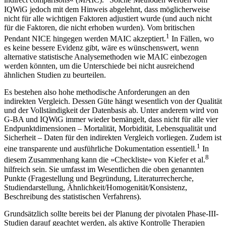
indirect comparisons« (MAIC).
Solche Methoden werden vom
IQWiG jedoch mit dem Hinweis abgelehnt, dass möglicherweise
nicht für alle wichtigen Faktoren adjustiert wurde (und auch nicht
für die Faktoren, die nicht erhoben wurden). Vom britischen
1
Pendant NICE hingegen werden MAIC akzeptiert.
In Fällen, wo
es keine bessere Evidenz gibt, wäre es wünschenswert, wenn
alternative statistische Analysemethoden wie MAIC einbezogen
werden könnten, um die Unterschiede bei nicht ausreichend
ähnlichen Studien zu beurteilen.
Es bestehen also hohe methodische Anforderungen an den
indirekten Vergleich. Dessen Güte hängt wesentlich von der Qualität
und der Vollständigkeit der Datenbasis ab. Unter anderem wird von
G-BA und IQWiG immer wieder bemängelt, dass nicht für alle vier
Endpunktdimensionen – Mortalität, Morbidität, Lebensqualität und
Sicherheit – Daten für den indirekten Vergleich vorliegen. Zudem ist
1
eine transparente und ausführliche Dokumentation essentiell.
In
8
diesem Zusammenhang kann die »Checkliste« von Kiefer et al.
hilfreich sein. Sie umfasst im Wesentlichen die oben genannten
Punkte (Fragestellung und Begründung, Literaturrecherche,
Studiendarstellung, Ähnlichkeit/Homogenität/Konsistenz,
Beschreibung des statistischen Verfahrens).
Grundsätzlich sollte bereits bei der Planung der pivotalen Phase-III-
Studien darauf geachtet werden, als aktive Kontrolle Therapien