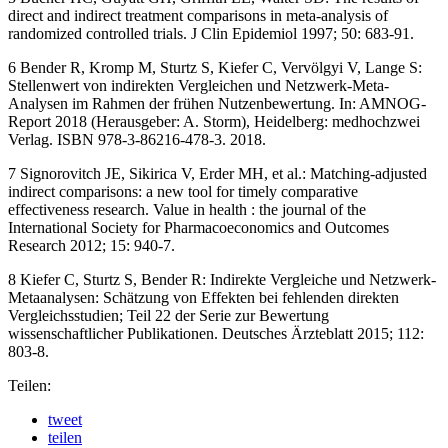
direct and indirect treatment comparisons in meta-analysis of
randomized controlled trials. J Clin Epidemiol 1997; 50: 683-91.
6 Bender R, Kromp M, Sturtz S, Kiefer C, Vervölgyi V, Lange S:
Stellenwert von indirekten Vergleichen und Netzwerk-Meta-
Analysen im Rahmen der frühen Nutzenbewertung. In: AMNOG-
Report 2018 (Herausgeber: A. Storm), Heidelberg: medhochzwei
Verlag. ISBN 978-3-86216-478-3. 2018.
7 Signorovitch JE, Sikirica V, Erder MH, et al.: Matching-adjusted
indirect comparisons: a new tool for timely comparative
effectiveness research. Value in health : the journal of the
International Society for Pharmacoeconomics and Outcomes
Research 2012; 15: 940-7.
8 Kiefer C, Sturtz S, Bender R: Indirekte Vergleiche und Netzwerk-
Metaanalysen: Schätzung von Effekten bei fehlenden direkten
Vergleichsstudien; Teil 22 der Serie zur Bewertung
wissenschaftlicher Publikationen. Deutsches Ärzteblatt 2015; 112:
803-8.
Teilen:
tweet
teilen