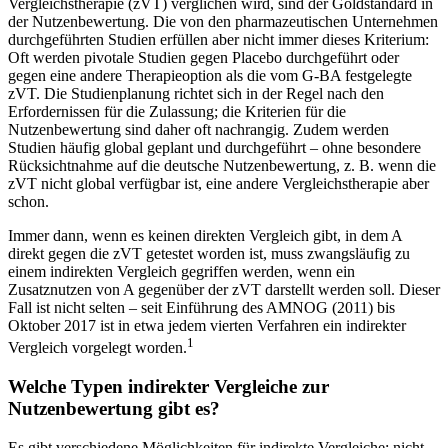
Vergleichstherapie (zVT) verglichen wird, sind der Goldstandard in
der Nutzenbewertung. Die von den pharmazeutischen Unternehmen
durchgeführten Studien erfüllen aber nicht immer dieses Kriterium:
Oft werden pivotale Studien gegen Placebo durchgeführt oder
gegen eine andere Therapieoption als die vom G-BA festgelegte
zVT. Die Studienplanung richtet sich in der Regel nach den
Erfordernissen für die Zulassung; die Kriterien für die
Nutzenbewertung sind daher oft nachrangig. Zudem werden
Studien häufig global geplant und durchgeführt – ohne besondere
Rücksichtnahme auf die deutsche Nutzenbewertung, z. B. wenn die
zVT nicht global verfügbar ist, eine andere Vergleichstherapie aber
schon.
Immer dann, wenn es keinen direkten Vergleich gibt, in dem A
direkt gegen die zVT getestet worden ist, muss zwangsläufig zu
einem indirekten Vergleich gegriffen werden, wenn ein
Zusatznutzen von A gegenüber der zVT darstellt werden soll. Dieser
Fall ist nicht selten – seit Einführung des AMNOG (2011) bis
Oktober 2017 ist in etwa jedem vierten Verfahren ein indirekter
1
Vergleich vorgelegt worden.
Welche Typen indirekter Vergleiche zur
Nutzenbewertung gibt es?
Es gibt verschiedene Möglichkeiten für indirekte Vergleiche: nicht