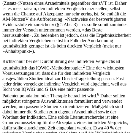
(Zusatz-)Nutzen eines Arzneimittels gegenüber der zVT ist. Daher
ist es meist ratsam, den indirekten Vergleich darzustellen, selbst
wenn die Chance auf Akzeptanz nur sehr gering ist. So enthält die
AM-NutzenV die Aufforderung, »Nachweise der bestverfügbaren
Evidenzstufe einzureichen« (§ 5 Abs. 3) – es sollte somit zumindest
immer der Versuch unternommen werden, »das Beste
herauszuholen«. Zu bedenken ist jedoch, dass die Ergebnissicherheit
bei indirekten Vergleichen selbst im Falle der Anerkennung
grundsätzlich geringer ist als beim direkten Vergleich (meist nur
»Anhaltspunkt«).
Richtschnur bei der Durchführung des indirekten Vergleichs ist
2
grundsätzlich das IQWiG-Methodenpapier.
Eine der wichtigsten
Voraussetzungen ist, dass die für den indirekten Vergleich
ausgewählten Studien ideal zur Dossierfragestellung passen. Fast
jeder dritte vorgelegte indirekte Vergleich wird abgelehnt, weil aus
Sicht von IQWiG und G-BA eine nicht passende
6
Patientenpopulation oder Therapie betrachtet wird.
Daher sollten
möglichst stringente Auswahlkriterien formuliert und verwendet
werden, um passende Studien zu identifizieren. Maßgeblich sind
dabei immer die Studien zum eigenen Arzneimittel sowie der
Wortlaut der Indikation. Eine solide Literaturrecherche ist eine
Grundvoraussetzung für die Akzeptanz eines indirekten Vergleichs;
dafür sollte ausreichend Zeit eingeplant werden. Etwa 40 % der