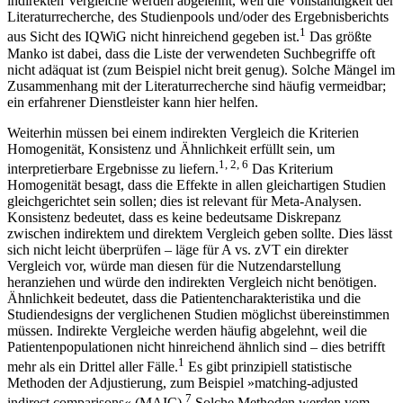
indirekten Vergleiche werden abgelehnt, weil die Vollständigkeit der
Literaturrecherche, des Studienpools und/oder des Ergebnisberichts
1
aus Sicht des IQWiG nicht hinreichend gegeben ist.
Das größte
Manko ist dabei, dass die Liste der verwendeten Suchbegriffe oft
nicht adäquat ist (zum Beispiel nicht breit genug). Solche Mängel im
Zusammenhang mit der Literaturrecherche sind häufig vermeidbar;
ein erfahrener Dienstleister kann hier helfen.
Weiterhin müssen bei einem indirekten Vergleich die Kriterien
Homogenität, Konsistenz und Ähnlichkeit erfüllt sein, um
1, 2, 6
interpretierbare Ergebnisse zu liefern.
Das Kriterium
Homogenität besagt, dass die Effekte in allen gleichartigen Studien
gleichgerichtet sein sollen; dies ist relevant für Meta-Analysen.
Konsistenz bedeutet, dass es keine bedeutsame Diskrepanz
zwischen indirektem und direktem Vergleich geben sollte. Dies lässt
sich nicht leicht überprüfen – läge für A vs. zVT ein direkter
Vergleich vor, würde man diesen für die Nutzendarstellung
heranziehen und würde den indirekten Vergleich nicht benötigen.
Ähnlichkeit bedeutet, dass die Patientencharakteristika und die
Studiendesigns der verglichenen Studien möglichst übereinstimmen
müssen. Indirekte Vergleiche werden häufig abgelehnt, weil die
Patientenpopulationen nicht hinreichend ähnlich sind – dies betrifft
1
mehr als ein Drittel aller Fälle.
Es gibt prinzipiell statistische
Methoden der Adjustierung, zum Beispiel »matching-adjusted
7