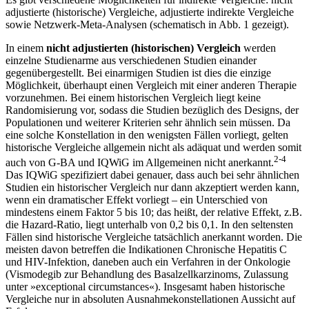
adjustierte (historische) Vergleiche, adjustierte indirekte Vergleiche
sowie Netzwerk-Meta-Analysen (schematisch in Abb. 1 gezeigt).
In einem
nicht adjustierten (historischen) Vergleich
werden
einzelne Studienarme aus verschiedenen Studien einander
gegenübergestellt. Bei einarmigen Studien ist dies die einzige
Möglichkeit, überhaupt einen Vergleich mit einer anderen Therapie
vorzunehmen. Bei einem historischen Vergleich liegt keine
Randomisierung vor, sodass die Studien bezüglich des Designs, der
Populationen und weiterer Kriterien sehr ähnlich sein müssen. Da
eine solche Konstellation in den wenigsten Fällen vorliegt, gelten
historische Vergleiche allgemein nicht als adäquat und werden somit
2-4
auch von G-BA und IQWiG im Allgemeinen nicht anerkannt.
Das IQWiG spezifiziert dabei genauer, dass auch bei sehr ähnlichen
Studien ein historischer Vergleich nur dann akzeptiert werden kann,
wenn ein dramatischer Effekt vorliegt – ein Unterschied von
mindestens einem Faktor 5 bis 10; das heißt, der relative Effekt, z.B.
die Hazard-Ratio, liegt unterhalb von 0,2 bis 0,1. In den seltensten
Fällen sind historische Vergleiche tatsächlich anerkannt worden. Die
meisten davon betreffen die Indikationen Chronische Hepatitis C
und HIV-Infektion, daneben auch ein Verfahren in der Onkologie
(Vismodegib zur Behandlung des Basalzellkarzinoms, Zulassung
unter »exceptional circumstances«). Insgesamt haben historische
Vergleiche nur in absoluten Ausnahmekonstellationen Aussicht auf